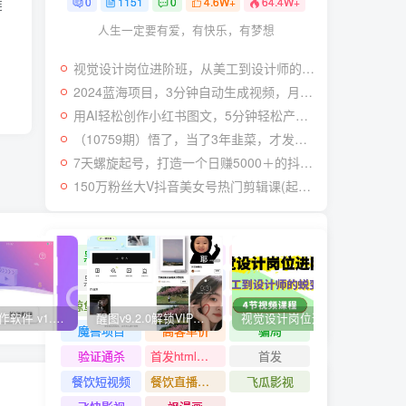
0
1151
0
4.6W+
64.4W+
链
人生一定要有爱，有快乐，有梦想
视觉设计岗位进阶班，从美工到设计师的蜕变（4节视频课程）
2024蓝海项目，3分钟自动生成视频，月入过万
用AI轻松创作小红书图文，5分钟轻松产出300条小红书爆款笔记！
（10759期）悟了，当了3年韭菜，才发现网赚圈年赚100万的核心是卖项目，含泪分享！
7天螺旋起号，打造一个日赚5000＋的抖音壁纸号（价值688）
150万粉丝大V抖音美女号热门剪辑课(起号 过原创 素材来源 无人直播 变现)
黑科技
黑白弹幕
黑灰产业链
黑核AI
黑屏撸礼物撸门票
麦片好剧
鲸鱼短视频
鲨鱼动漫
魔豆助手
快视频制作软件 v1.1.1安卓版
醒图v9.2.0解锁VIP版_滤镜、模板免费使用
视觉设计岗位进阶班，从美工到设计师的蜕变（4节视频课程）
爽歪
魔兽项目
高客单价
骗局
验证通杀
首发html小霸王游戏网站搭建项目
首发
餐饮短视频
餐饮直播引流
飞瓜影视
下一篇