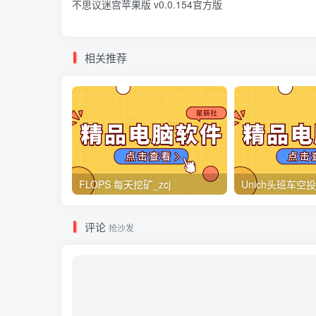
不思议迷宫苹果版 v0.0.154官方版
相关推荐
FLOPS 每天挖矿_zcj
Unich头班车空投_
评论
抢沙发