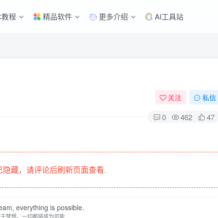
术教程
精品软件
更多介绍
AI工具站
关注
私信
0
462
47
隐藏，请评论后刷新页面查看.
eam, everything is possible.
敢于梦想，一切都将成为可能