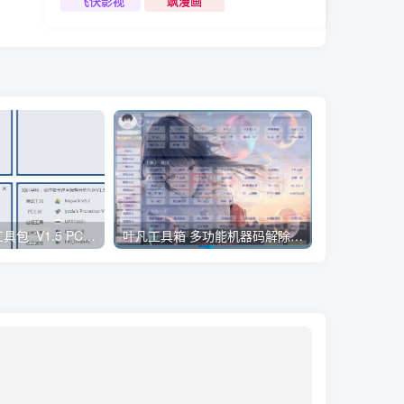
飞快影视
飒漫画
潮生活发票助手 v4.1.0.1官方版
小迪逆向破解工具包_V1.5 PC绿色版
叶凡工具箱 多功能机器码解除工具包_V1.68 PC高级版
win激活工具