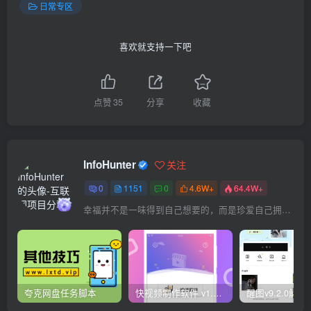
日常专区
喜欢就支持一下吧
点赞
35
分享
收藏
InfoHunter
关注
0
1151
0
4.6W+
64.4W+
幸福并不是一味得到自己想要的，而是珍爱自己拥有的
夸克网盘任务脚本
快视频制作软件 v1.1.1安卓版