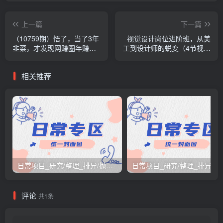
上一篇
下一篇
（10759期）悟了，当了3年
视觉设计岗位进阶班，从美
韭菜，才发现网赚圈年赚
工到设计师的蜕变（4节视频
100万的核心是卖项目，含
课程）
泪分享！
相关推荐
日常项目_研究/整理_排异/抛弃汇总[26.3.15-3.21整理]
日常项目_研究/整理_排
评论
共1条