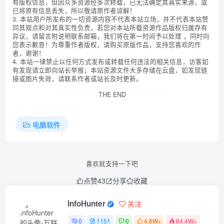
有版权信息，但因众多资源经多次转载，已无法确定其真实来源，或
已将原有信息丢失，所以敬请原作者谅解！
3. 本站用户所发布的一切资源内容不代表本站立场，并不代表本站赞
同其观点和对其真实性负责，若您对本站所载资源作品版权归属存有
异议，请留言附说明联系邮箱，我们将在第一时间予以处理 ，同时向
您表示歉意！为尊重作者版权，请购买原版作品，支持您喜欢的作
者，谢谢！
4. 本站一律禁止以任何方式发布或转载任何违法的相关信息，访客如
有发现请立即向站长举报；本站资源文件大多存储在云盘，如发现链
接或图片失效，请联系作者或站长及时更新。
THE END
电脑软件
喜欢就支持一下吧
点赞
43
分享
收藏
InfoHunter
关注
0
1151
0
4.6W+
64.4W+