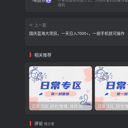
得的
上一篇
国庆蓝海大项目，一天日入7000+，一部手机就可操作
相关推荐
日常项目_研究/整理_排异/抛弃汇总[26.3.15-3.21整理]
评论
抢沙发