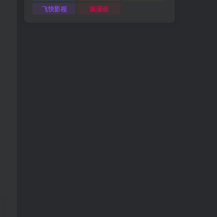
飞快影视
飒漫画