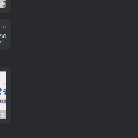
醒图v9.2.0解锁VIP版_滤镜、模板免费使用
视觉设计岗位进阶班，从美工到设计师的蜕变（4节视频课程）
爽歪歪–?
篇
万的
享！
日常项目_研究/整理_排异/抛弃汇总[25.10.16-10.31整理]
日常项目_研究/整理_排异/抛弃汇总[25.10.1-10.15整理]