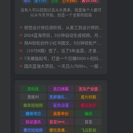
0
1151
0
4.6W+
64.4W+
没有人可以回到过去从头再来，但是每个人都可
以从今天开始，创造一个全新的结局
视觉设计岗位进阶班，从美工到设计师的蜕变（4节视频课程）
2024蓝海项目，3分钟自动生成视频，月入过万
用AI轻松创作小红书图文，5分钟轻松产出300条小红书爆款笔记！
（10759期）悟了，当了3年韭菜，才发现网赚圈年赚100万的核心是卖项目，含泪分享！
7天螺旋起号，打造一个日赚5000＋的抖音壁纸号（价值688）
国庆蓝海大项目，一天日入7000+，一部手机就可操作
黑科技
黑白弹幕
黑灰产业链
黑核AI
黑屏撸礼物撸门票
麦片好剧
鲸鱼短视频
鲨鱼动漫
魔豆助手
魔兽项目
高客单价
骗局
验证通杀
首发html小霸王游戏网站搭建项目
首发
餐饮短视频
餐饮直播引流
飞瓜影视