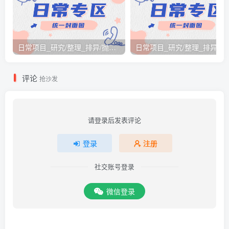
日常项目_研究/整理_排异/抛弃汇总[26.3.15-3.21整理]
日常项目_研究/整理_排
评论
抢沙发
请登录后发表评论
登录
注册
社交账号登录
微信登录