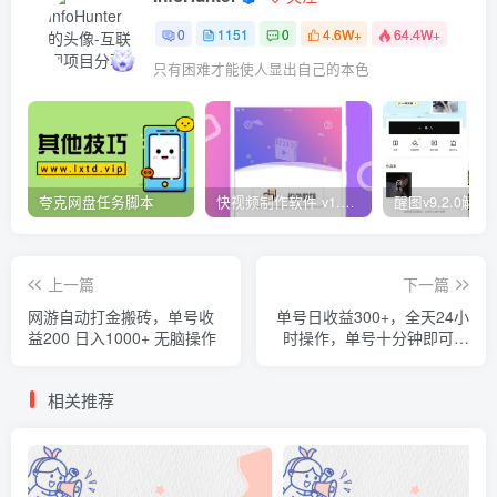
0
1151
0
4.6W+
64.4W+
只有困难才能使人显出自己的本色
夸克网盘任务脚本
快视频制作软件 v1.1.1安卓版
上一篇
下一篇
网游自动打金搬砖，单号收
单号日收益300+，全天24小
益200 日入1000+ 无脑操作
时操作，单号十分钟即可完
成，秒上手！
相关推荐