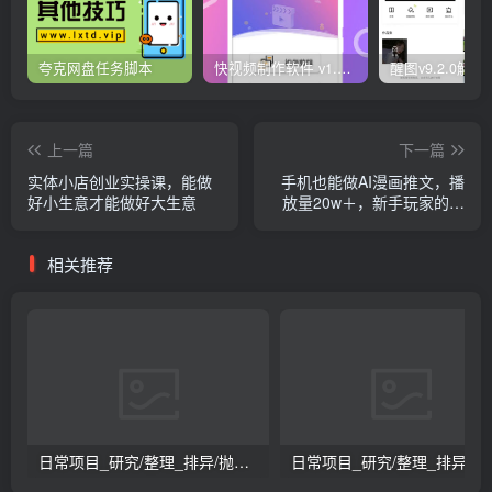
夸克网盘任务脚本
快视频制作软件 v1.1.1安卓版
上一篇
下一篇
实体小店创业实操课，能做
手机也能做AI漫画推文，播
好小生意才能做好大生意
放量20w＋，新手玩家的福
利，单日变现500+
相关推荐
日常项目_研究/整理_排异/抛弃汇总[26.3.15-3.21整理]
日常项目_研究/整理_排