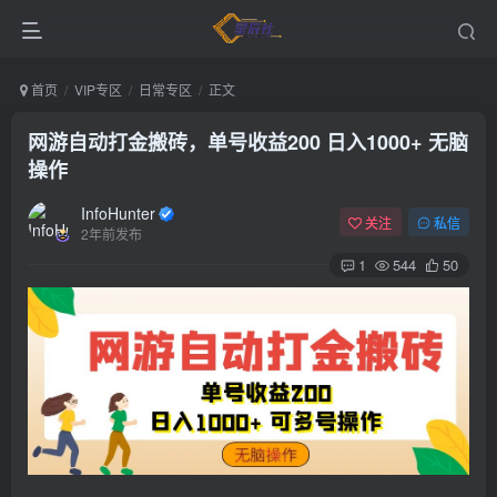
首页
VIP专区
日常专区
正文
网游自动打金搬砖，单号收益200 日入1000+ 无脑
操作
InfoHunter
关注
私信
2年前发布
1
544
50