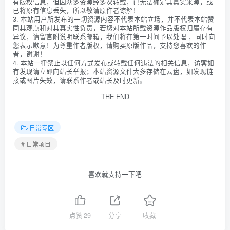
有版权信息，但因众多资源经多次转载，已无法确定其真实来源，或
已将原有信息丢失，所以敬请原作者谅解！
3. 本站用户所发布的一切资源内容不代表本站立场，并不代表本站赞
同其观点和对其真实性负责，若您对本站所载资源作品版权归属存有
异议，请留言附说明联系邮箱，我们将在第一时间予以处理 ，同时向
您表示歉意！为尊重作者版权，请购买原版作品，支持您喜欢的作
者，谢谢！
4. 本站一律禁止以任何方式发布或转载任何违法的相关信息，访客如
有发现请立即向站长举报；本站资源文件大多存储在云盘，如发现链
接或图片失效，请联系作者或站长及时更新。
THE END
日常专区
# 日常项目
喜欢就支持一下吧
点赞
29
分享
收藏