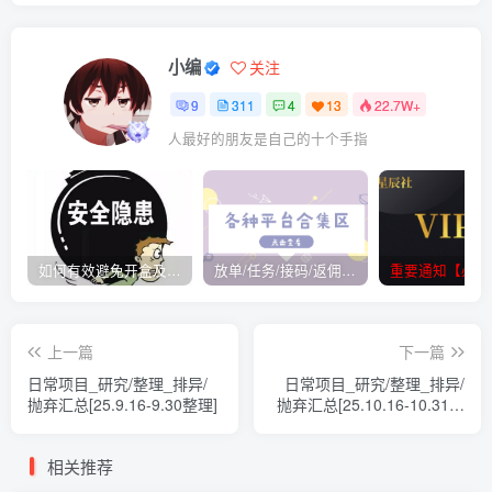
小编
关注
9
311
4
13
22.7W+
人最好的朋友是自己的十个手指
如何有效避免开盒及开盒流程
放单/任务/接码/返佣/平台/合集
重要通知【必看
上一篇
下一篇
日常项目_研究/整理_排异/
日常项目_研究/整理_排异/
抛弃汇总[25.9.16-9.30整理]
抛弃汇总[25.10.16-10.31整
理]
相关推荐