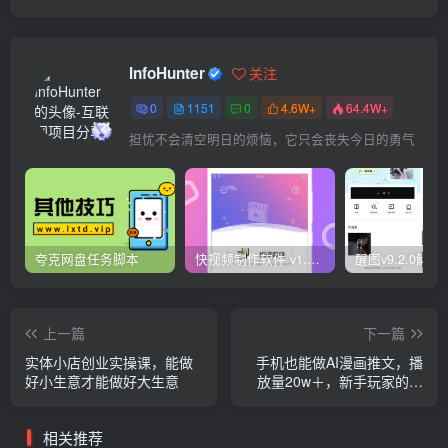
InfoHunter
关注
0
1151
0
4.6W+
64.4W+
担忧不会清空明日的烦恼，它只会丧失今日的勇气
夸克网盘任务脚本
快视频制作软件 v1.1.1安卓版
上一篇
下一篇
实体小店创业实操课，能做
手机也能做AI漫画推文，播
好小生意才能做好大生意
放量20w＋，新手玩家的福
利，单日变现500+
相关推荐