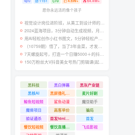
0
1151
0
4.6W+
64.4W+
愿你永远活的像个孩子
视觉设计岗位进阶班，从美工到设计师的蜕变（4节视频课程）
2024蓝海项目，3分钟自动生成视频，月入过万
用AI轻松创作小红书图文，5分钟轻松产出300条小红书爆款笔记！
（10759期）悟了，当了3年韭菜，才发现网赚圈年赚100万的核心是卖项目，含泪分享！
7天螺旋起号，打造一个日赚5000＋的抖音壁纸号（价值688）
150万粉丝大V抖音美女号热门剪辑课(起号 过原创 素材来源 无人直播 变现)
黑科技
黑白弹幕
黑灰产业链
黑核AI
黑屏撸礼物撸门票
麦片好剧
鲸鱼短视频
鲨鱼动漫
魔豆助手
魔兽项目
高客单价
骗局
验证通杀
首发html小霸王游戏网站搭建项目
首发
餐饮短视频
餐饮直播引流
飞瓜影视