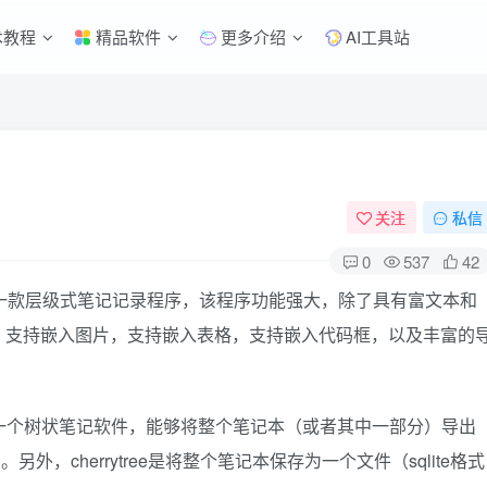
术教程
精品软件
更多介绍
AI工具站
关注
私信
0
537
42
发的一款层级式笔记记录程序，该程序功能强大，除了具有富文本和
，支持嵌入图片，支持嵌入表格，支持嵌入代码框，以及丰富的
n+gtk编写，也是一个树状笔记软件，能够将整个笔记本（或者其中一部分）导出
，cherrytree是将整个笔记本保存为一个文件（sqlite格式