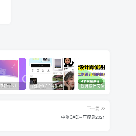
快视频制作软件 v1.1.1安卓版
醒图v9.2.0解锁VIP版_滤镜、模板免费使用
视觉设计岗位进阶班，从美工到设计师的蜕变（4节视频课程）
爽歪
下一篇
中望CAD冲压模具2021