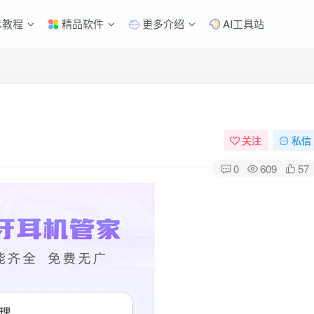
术教程
精品软件
更多介绍
AI工具站
关注
私信
0
609
57