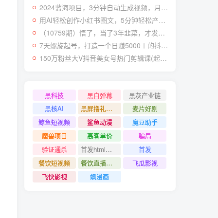
2024蓝海项目，3分钟自动生成视频，月入过万
用AI轻松创作小红书图文，5分钟轻松产出300条小红书爆款笔记！
（10759期）悟了，当了3年韭菜，才发现网赚圈年赚100万的核心是卖项目，含泪分享！
7天螺旋起号，打造一个日赚5000＋的抖音壁纸号（价值688）
150万粉丝大V抖音美女号热门剪辑课(起号 过原创 素材来源 无人直播 变现)
黑科技
黑白弹幕
黑灰产业链
黑核AI
黑屏撸礼物撸门票
麦片好剧
鲸鱼短视频
鲨鱼动漫
魔豆助手
魔兽项目
高客单价
骗局
验证通杀
首发html小霸王游戏网站搭建项目
首发
餐饮短视频
餐饮直播引流
飞瓜影视
飞快影视
飒漫画