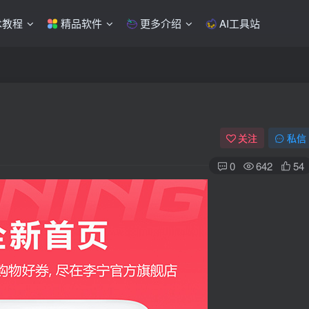
术教程
精品软件
更多介绍
AI工具站
关注
私信
0
642
54