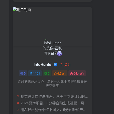
InfoHunter
关注
0
1151
0
4.6W+
64.4W+
请对梦想充满信心，总有一天属于你的彩虹会在
天空微笑
视觉设计岗位进阶班，从美工到设计师的蜕变（4节视频课程）
2024蓝海项目，3分钟自动生成视频，月入过万
用AI轻松创作小红书图文，5分钟轻松产出300条小红书爆款笔记！