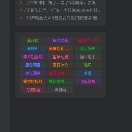
（10759期）悟了，当了3年韭菜，才发现网赚圈年赚100万的核心是卖项目，含泪分享！
7天螺旋起号，打造一个日赚5000＋的抖音壁纸号（价值688）
150万粉丝大V抖音美女号热门剪辑课(起号 过原创 素材来源 无人直播 变现)
黑科技
黑白弹幕
黑灰产业链
黑核AI
黑屏撸礼物撸门票
麦片好剧
鲸鱼短视频
鲨鱼动漫
魔豆助手
魔兽项目
高客单价
骗局
验证通杀
首发html小霸王游戏网站搭建项目
首发
餐饮短视频
餐饮直播引流
飞瓜影视
飞快影视
飒漫画