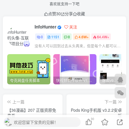
喜欢就支持一下吧
点赞
30
分享
收藏
InfoHunter
关注
0
1151
0
4.6W+
64.4W+
没有人可以回到过去从头再来，但是每个人都可以从今天开始，创造一个全新的结局
夸克网盘任务脚本
快视频制作软件 v1.1.1安卓版
上一篇
下一篇
【36漫画】207 正版资原免
Pods King手机版 v3.2.2安卓
费看
版
30
欢迎您留下宝贵的见解！