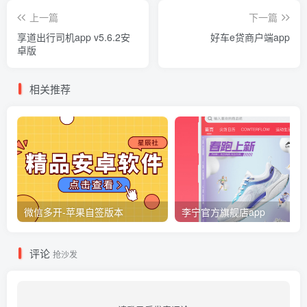
上一篇
下一篇
享道出行司机app v5.6.2安
好车e贷商户端app
卓版
相关推荐
微信多开-苹果自签版本
李宁官方旗舰店app
评论
抢沙发