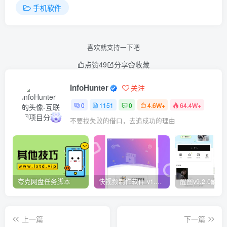
手机软件
喜欢就支持一下吧
点赞
49
分享
收藏
InfoHunter
关注
0
1151
0
4.6W+
64.4W+
不要找失败的借口，去追成功的理由
夸克网盘任务脚本
快视频制作软件 v1.1.1安卓版
上一篇
下一篇