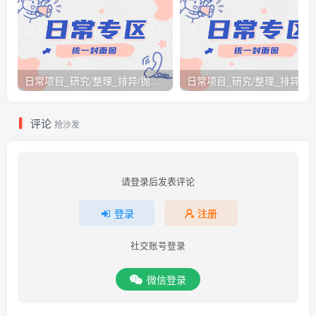
日常项目_研究/整理_排异/抛弃汇总[26.3.15-3.21整理]
日常项目_研究/整理_排
评论
抢沙发
请登录后发表评论
登录
注册
社交账号登录
微信登录