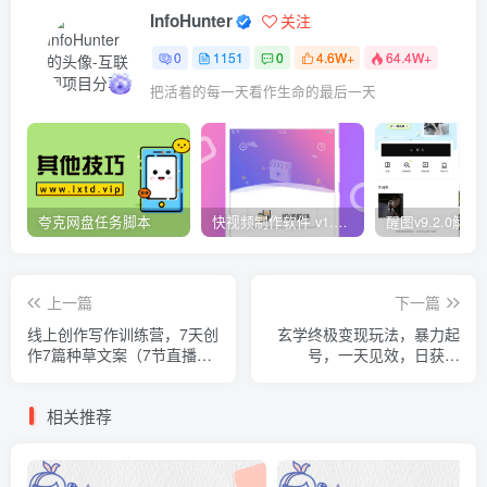
InfoHunter
关注
0
1151
0
4.6W+
64.4W+
把活着的每一天看作生命的最后一天
夸克网盘任务脚本
快视频制作软件 v1.1.1安卓版
上一篇
下一篇
线上创作写作训练营，7天创
玄学终极变现玩法，暴力起
作7篇种草文案（7节直播
号，一天见效，日获客
课）
30+，新手小白可轻松掌握
相关推荐