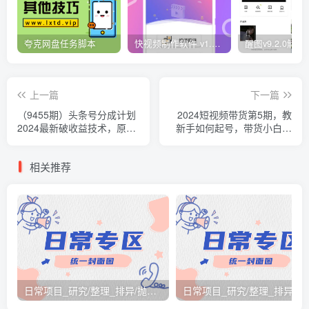
夸克网盘任务脚本
快视频制作软件 v1.1.1安卓版
上一篇
下一篇
（9455期）头条号分成计划
2024短视频带货第5期，教
2024最新破收益技术，原创
新手如何起号，带货小白怎
不违规，三天起号日入
么通过选品弯道超车
1000+
相关推荐
日常项目_研究/整理_排异/抛弃汇总[26.3.15-3.21整理]
日常项目_研究/整理_排