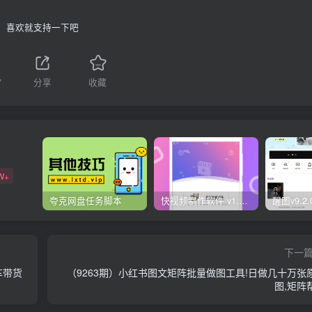
喜欢就支持一下吧
7
分享
收藏
W+
夸克网盘任务脚本
快视频制作软件 v1.1.1安卓版
下一
车带货
（9263期）小红书图文矩阵批量做图工具!日做几十万张
图,矩阵