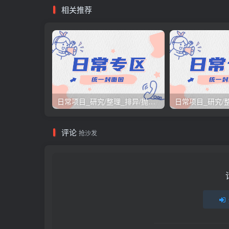
相关推荐
日常项目_研究/整理_排异/抛弃汇总[26.3.15-3.21整理]
评论
抢沙发