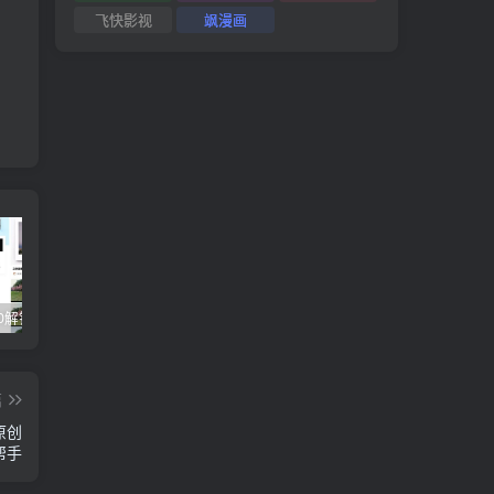
飞快影视
飒漫画
醒图v9.2.0解锁VIP版_滤镜、模板免费使用
视觉设计岗位进阶班，从美工到设计师的蜕变（4节视频课程）
爽歪歪–?
篇
原创
帮手