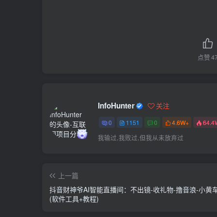
点赞
4
InfoHunter
关注
0
1151
0
4.6W+
64.4
我输过,我败过,但我从未放弃过
上一篇
抖音财神爷AI智能直播间：不出镜-收礼物-撸音浪-小黄
(软件工具+教程)