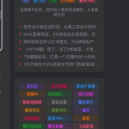
0
1151
0
4.6W+
64.4W+
没谁瞧不起你，因为别人根本就没瞧你，大家都
很忙的
视觉设计岗位进阶班，从美工到设计师的蜕变（4节视频课程）
2024蓝海项目，3分钟自动生成视频，月入过万
用AI轻松创作小红书图文，5分钟轻松产出300条小红书爆款笔记！
（10759期）悟了，当了3年韭菜，才发现网赚圈年赚100万的核心是卖项目，含泪分享！
7天螺旋起号，打造一个日赚5000＋的抖音壁纸号（价值688）
，
150万粉丝大V抖音美女号热门剪辑课(起号 过原创 素材来源 无人直播 变现)
或
有
黑科技
黑白弹幕
黑灰产业链
链
黑核AI
黑屏撸礼物撸门票
麦片好剧
鲸鱼短视频
鲨鱼动漫
魔豆助手
魔兽项目
高客单价
骗局
验证通杀
首发html小霸王游戏网站搭建项目
首发
餐饮短视频
餐饮直播引流
飞瓜影视