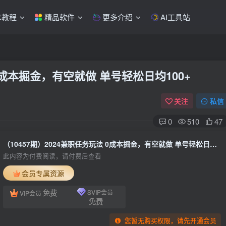
术教程
精品软件
更多介绍
AI工具站
 0成本掘金，有空就做 单号轻松日均100+
关注
私信
0
510
47
（10457期）2024兼职任务玩法 0成本掘金，有空就做 单号轻松日均100+
此内容为付费阅读，请付费后查看
会员专属资源
免费
SVIP会员
VIP会员
免费
您暂无购买权限，请先开通会员