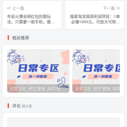
上一篇
下一篇
年前火爆全网红包封面玩
独家淘宝超高利润项目：1单
法，只需要一部手机，傻瓜
必赚1000元，可放大可矩阵
式操作，有手就行
操作
相关推荐
日常项目_研究/整理_排异/抛弃汇总[26.3.15-3.21整理]
日常项目_研究/整理_排
评论
抢沙发