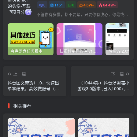
0
1151
0
4.6W+
64.4W+
不管你有多慢，都不要紧，只要你有决心，你最终都会到达想去的地方
夸克网盘任务脚本
快视频制作软件 v1.1.1安卓版
上一篇
下一篇
抖音图文带货11.0，快速出
（10444期）抖音汤姆猫小
单拿结果，高效做账号（基
游戏3.0版本 ,日入1000+,无
础课+精英课 92节高清无水
人挂机玩法,小白看一遍就会
印）
相关推荐