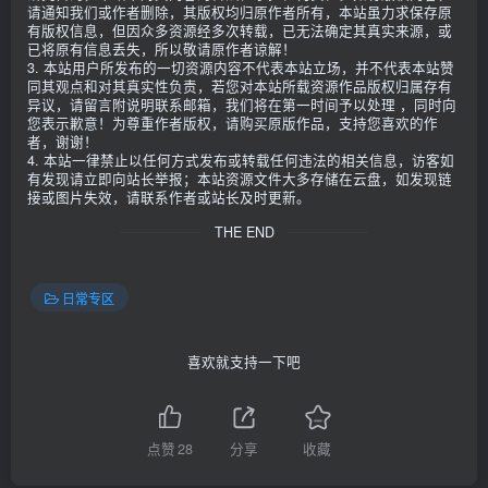
请通知我们或作者删除，其版权均归原作者所有，本站虽力求保存原
有版权信息，但因众多资源经多次转载，已无法确定其真实来源，或
已将原有信息丢失，所以敬请原作者谅解！
3. 本站用户所发布的一切资源内容不代表本站立场，并不代表本站赞
同其观点和对其真实性负责，若您对本站所载资源作品版权归属存有
异议，请留言附说明联系邮箱，我们将在第一时间予以处理 ，同时向
您表示歉意！为尊重作者版权，请购买原版作品，支持您喜欢的作
者，谢谢！
4. 本站一律禁止以任何方式发布或转载任何违法的相关信息，访客如
有发现请立即向站长举报；本站资源文件大多存储在云盘，如发现链
接或图片失效，请联系作者或站长及时更新。
THE END
日常专区
喜欢就支持一下吧
点赞
28
分享
收藏