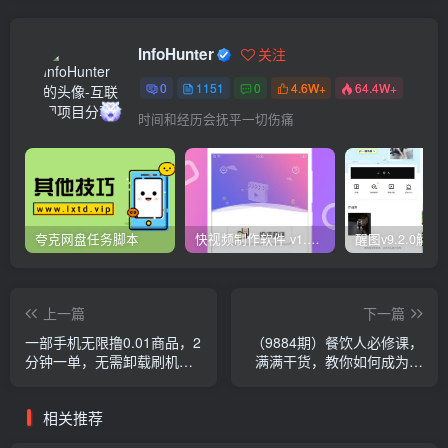
InfoHunter
关注
0
1151
0
4.6W+
64.4W+
时间和经历会抚平一切伤痛
夸克网盘任务脚本
快视频制作软件 v1.1.1安卓版
上一篇
下一篇
一部手机无限撸0.01商品，2
（9884期）餐饮人必修课，
分钟一单，无需卸载刷机改
满满干货，教你如何成为一
机，小白也可无脑操作
名优秀的餐饮人（47节课）
相关推荐