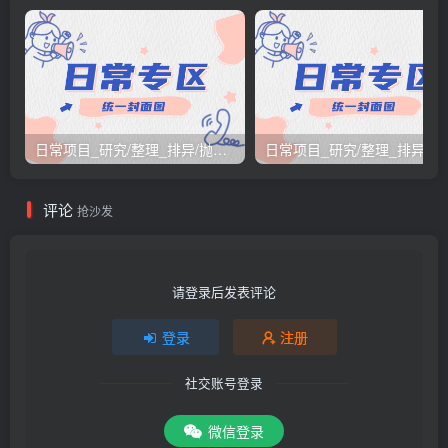
日常项目_研究/整理_排异/抛弃汇总[26.3.15-3.21整理]
日常项目_研究/整理_排
评论
抢沙发
请登录后发表评论
登录
注册
社交账号登录
微信登录