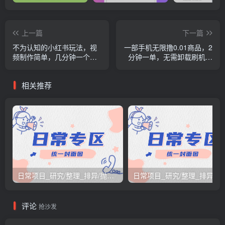
上一篇
下一篇
不为认知的小红书玩法，视
一部手机无限撸0.01商品，2
频制作简单，几分钟一个原
分钟一单，无需卸载刷机改
创动画视频，日入400+
机，小白也可无脑操作
相关推荐
日常项目_研究/整理_排异/抛弃汇总[26.3.15-3.21整理]
日常项目_研究/整理_排
评论
抢沙发