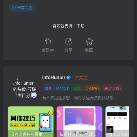
日常专区
喜欢就支持一下吧
点赞
40
分享
收藏
InfoHunter
关注
0
1151
0
4.6W+
64.4W+
若不去追逐梦想，你将永远无法抓住梦想
夸克网盘任务脚本
快视频制作软件 v1.1.1安卓版