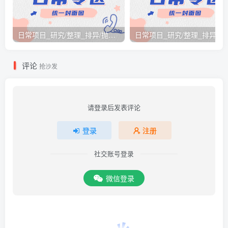
日常项目_研究/整理_排异/抛弃汇总[26.3.15-3.21整理]
日常项目_研究/整理_排
评论
抢沙发
请登录后发表评论
登录
注册
社交账号登录
微信登录