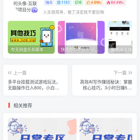
0
1151
0
4.6W+
64.4W+
人生很简单，做了决定就不要后悔
夸克网盘任务脚本
快视频制作软件 v1.1.1安卓版
上一篇
下一篇
多平台挂载测试游戏玩法，
高效AI写作赚钱秘诀：掌握
无脑操作日入800，小白也
核心技巧，3小时日赚500
能轻松上手
元，全平台适用
相关推荐