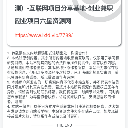
测）-互联网项目分享基地-创业兼职
副业项目六星资源网
https://www.lxtd.vip/7789/
1. 转载请在文内以超链形式注明出处，谢谢合作！
2. 本站除原创内容，其余所有内容均收集自互联网，仅限用于学习和
研究目的，本站不对其内容的合法性承担任何责任。如有版权内容，
请通知我们或作者删除，其版权均归原作者所有，本站虽力求保存原
有版权信息，但因众多资源经多次转载，已无法确定其真实来源，或
已将原有信息丢失，所以敬请原作者谅解！
3. 本站用户所发布的一切资源内容不代表本站立场，并不代表本站赞
同其观点和对其真实性负责，若您对本站所载资源作品版权归属存有
异议，请留言附说明联系邮箱，我们将在第一时间予以处理 ，同时向
您表示歉意！为尊重作者版权，请购买原版作品，支持您喜欢的作
者，谢谢！
4. 本站一律禁止以任何方式发布或转载任何违法的相关信息，访客如
有发现请立即向站长举报；本站资源文件大多存储在云盘，如发现链
接或图片失效，请联系作者或站长及时更新。
THE END