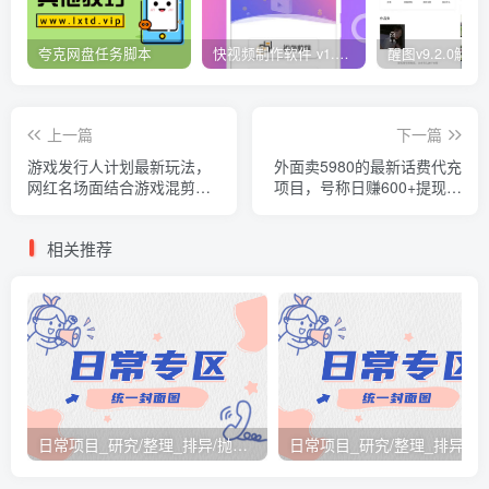
夸克网盘任务脚本
快视频制作软件 v1.1.1安卓版
上一篇
下一篇
游戏发行人计划最新玩法，
外面卖5980的最新话费代充
网红名场面结合游戏混剪，
项目，号称日赚600+提现秒
单条变现1万+保姆式教学
到账（免费送教程+工具）￼
相关推荐
日常项目_研究/整理_排异/抛弃汇总[26.3.15-3.21整理]
日常项目_研究/整理_排