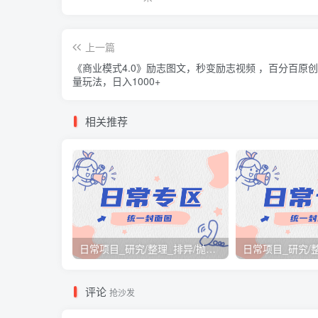
上一篇
《商业模式4.0》励志图文，秒变励志视频 ，百分百原
量玩法，日入1000+
相关推荐
日常项目_研究/整理_排异/抛弃汇总[26.3.15-3.21整理]
评论
抢沙发