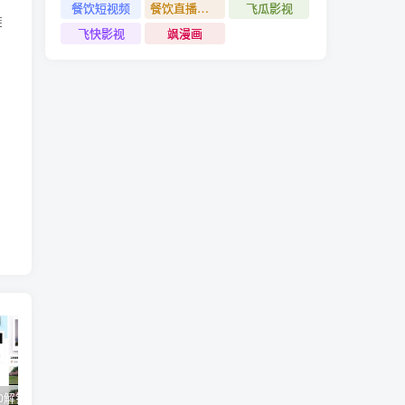
餐饮短视频
餐饮直播引流
飞瓜影视
链
飞快影视
飒漫画
醒图v9.2.0解锁VIP版_滤镜、模板免费使用
视觉设计岗位进阶班，从美工到设计师的蜕变（4节视频课程）
爽歪歪–?