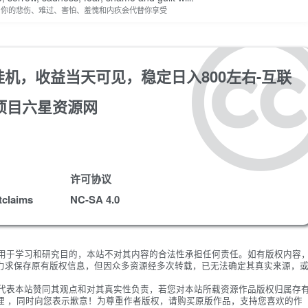
，你的悲伤、难过、害怕、羞愧和内疚会代替你享受
挂机，收益当天可见，稳定日入800左右-互联
项目六星资源网
许可协议
tclaims
NC-SA 4.0
限用于学习和研究目的，本站不对其内容的合法性承担任何责任。如有版权内容
力求保存原有版权信息，但因众多资源经多次转载，已无法确定其真实来源，
不代表本站赞同其观点和对其真实性负责，若您对本站所载资源作品版权归属存
理 ，同时向您表示歉意！为尊重作者版权，请购买原版作品，支持您喜欢的作