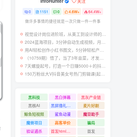
InfoHunter
关注
0
1151
0
4.6W+
64.4W+
做许多事情的捷径就是一次只做一件一件事
视觉设计岗位进阶班，从美工到设计师的蜕变（4节视频课程）
2024蓝海项目，3分钟自动生成视频，月入过万
用AI轻松创作小红书图文，5分钟轻松产出300条小红书爆款笔记！
（10759期）悟了，当了3年韭菜，才发现网赚圈年赚100万的核心是卖项目，含泪分享！
7天螺旋起号，打造一个日赚5000＋的抖音壁纸号（价值688）
150万粉丝大V抖音美女号热门剪辑课(起号 过原创 素材来源 无人直播 变现)
黑科技
黑白弹幕
黑灰产业链
黑核AI
黑屏撸礼物撸门票
麦片好剧
，
鲸鱼短视频
鲨鱼动漫
魔豆助手
或
魔兽项目
高客单价
骗局
有
验证通杀
首发html小霸王游戏网站搭建项目
首发