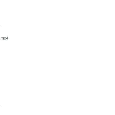
4
mp4
4