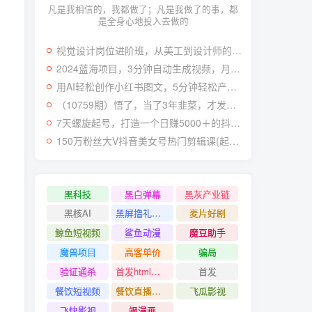
凡是我相信的，我都做了；凡是我做了的事，都
是全身心地投入去做的
视觉设计岗位进阶班，从美工到设计师的蜕变（4节视频课程）
2024蓝海项目，3分钟自动生成视频，月入过万
用AI轻松创作小红书图文，5分钟轻松产出300条小红书爆款笔记！
（10759期）悟了，当了3年韭菜，才发现网赚圈年赚100万的核心是卖项目，含泪分享！
7天螺旋起号，打造一个日赚5000＋的抖音壁纸号（价值688）
150万粉丝大V抖音美女号热门剪辑课(起号 过原创 素材来源 无人直播 变现)
黑科技
黑白弹幕
黑灰产业链
黑核AI
黑屏撸礼物撸门票
麦片好剧
鲸鱼短视频
鲨鱼动漫
魔豆助手
魔兽项目
高客单价
骗局
验证通杀
首发html小霸王游戏网站搭建项目
首发
餐饮短视频
餐饮直播引流
飞瓜影视
飞快影视
飒漫画