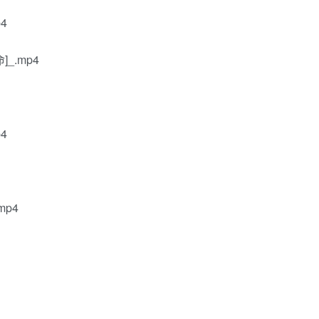
4
.mp4
4
p4