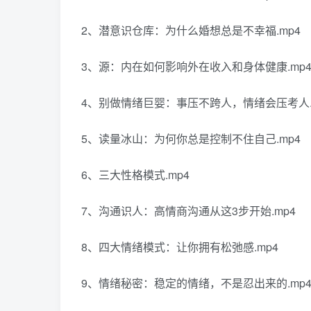
2、潜意识仓库：为什么婚想总是不幸福.mp4
3、源：内在如何影响外在收入和身体健康.mp
4、别做情绪巨婴：事压不跨人，情绪会压考人.
5、读量冰山：为何你总是控制不住自己.mp4
6、三大性格模式.mp4
7、沟通识人：高情商沟通从这3步开始.mp4
8、四大情绪模式：让你拥有松弛感.mp4
9、情绪秘密：稳定的情绪，不是忍出来的.mp