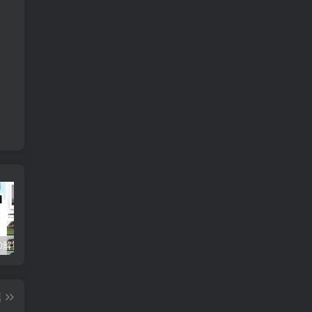
醒图v9.2.0解锁VIP版_滤镜、模板免费使用
视觉设计岗位进阶班，从美工到设计师的蜕变（4节视频课程）
爽歪歪–?
篇