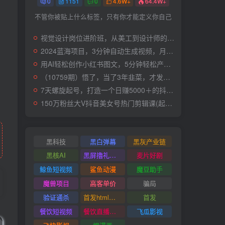
0
1151
0
4.6W+
64.4W+
不管你被贴上什么标签，只有你才能定义你自己
视觉设计岗位进阶班，从美工到设计师的蜕变（4节视频课程）
2024蓝海项目，3分钟自动生成视频，月入过万
用AI轻松创作小红书图文，5分钟轻松产出300条小红书爆款笔记！
（10759期）悟了，当了3年韭菜，才发现网赚圈年赚100万的核心是卖项目，含泪分享！
7天螺旋起号，打造一个日赚5000＋的抖音壁纸号（价值688）
150万粉丝大V抖音美女号热门剪辑课(起号 过原创 素材来源 无人直播 变现)
黑科技
黑白弹幕
黑灰产业链
黑核AI
黑屏撸礼物撸门票
麦片好剧
鲸鱼短视频
鲨鱼动漫
魔豆助手
魔兽项目
高客单价
骗局
验证通杀
首发html小霸王游戏网站搭建项目
首发
餐饮短视频
餐饮直播引流
飞瓜影视