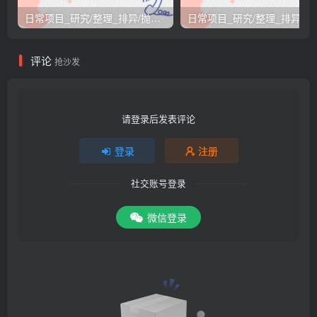
日常项目_研究/整理_排异/抛弃汇总[26.3.15-3.21整理]
日常项目_研究/整理_排
评论
抢沙发
请登录后发表评论
登录
注册
社交账号登录
微信登录