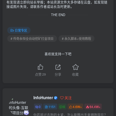
有发现请立即向站长举报；本站资源文件大多存储在云盘，如发现链
接或图片失效，请联系作者或站长及时更新。
THE END
日常专区
# 传奇永恒全自动挖矿打金项目
# 永久脚本+使用教程
喜欢就支持一下吧
点赞
29
分享
收藏
InfoHunter
关注
0
1151
0
4.6W+
64.4W+
你若将过去抱的太紧，怎么能腾出手来拥抱现在？