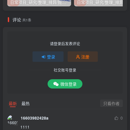
日常项目_研究/整理_排异/抛弃汇总[26.3.15-3.21整理]
日常项目_研究/整理_排
评论
共1条
请登录后发表评论
登录
注册
社交账号登录
微信登录
只看作者
最新
最热
16603982428a
0
1111