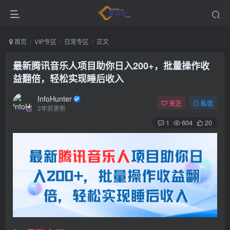
首页
VIP专区
日常专区
正文
最新腾讯音乐人项目助你日入200+，批量操作收
益翻倍，轻松实现睡后收入
InfoHunter
关注
私信
2年前更新
1
604
20