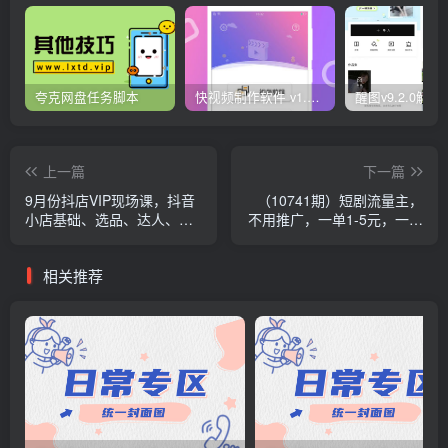
夸克网盘任务脚本
快视频制作软件 v1.1.1安卓版
上一篇
下一篇
9月份抖店VIP现场课，抖音
（10741期）短剧流量主，
小店基础、选品、达人、猜
不用推广，一单1-5元，一个
你喜欢、起店等各种玩法
小时200+秒到账
相关推荐