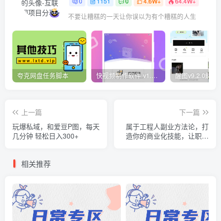
0
1151
0
4.6W+
64.4W+
不要让糟糕的一天让你误以为有个糟糕的人生
夸克网盘任务脚本
快视频制作软件 v1.1.1安卓版
上一篇
下一篇
玩爆私域，和爱豆P图，每天
属于工程人副业方法论，打
几分钟 轻松日入300+
造你的商业化技能，让职场
变的更从容
相关推荐