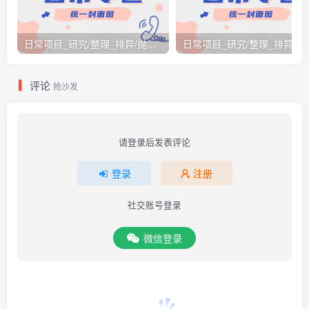
日常项目_研究/整理_排异/抛弃汇总[26.3.15-3.21整理]
日常项目_研究/整理_排
评论
抢沙发
请登录后发表评论
登录
注册
社交账号登录
微信登录