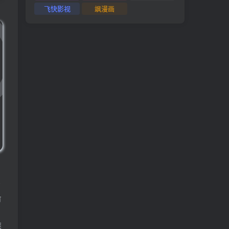
飞快影视
飒漫画
，
或
有
链