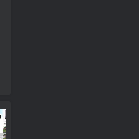
醒图v9.2.0解锁VIP版_滤镜、模板免费使用
视觉设计岗位进阶班，从美工到设计师的蜕变（4节视频课程）
爽歪歪–?