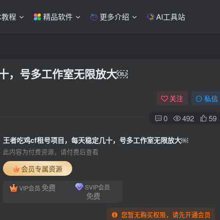
术教程
精品软件
更多介绍
AI工具站
几十，号多工作室无限放大￼
关注
私信
0
492
59
王者吃鸡cf租号项目，每天稳定几十，号多工作室无限放大￼
此内容为付费资源，请付费后查看
会员专属资源
免费
SVIP会员
VIP会员
免费
您暂无购买权限，请先开通会员