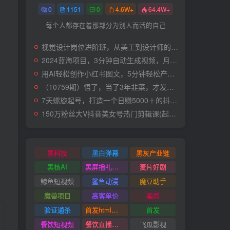
0
1151
0
4.6W+
64.4W+
每个人都存在着那部分为别人而活的自己
视觉设计岗位进阶班，从美工到设计师的蜕变（4节视频课程）
2024蓝海项目，3分钟自动生成视频，月入过万
用AI轻松创作小红书图文，5分钟轻松产出300条小红书爆款笔记！
（10759期）悟了，当了3年韭菜，才发现网赚圈年赚100万的核心是卖项目，含泪分享！
7天螺旋起号，打造一个日赚5000＋的抖音壁纸号（价值688）
150万粉丝大V抖音美女号热门剪辑课(起号 过原创 素材来源 无人直播 变现)
黑科技
黑白弹幕
黑灰产业链
黑核AI
黑屏撸礼物撸门票
麦片好剧
鲸鱼短视频
鲨鱼动漫
魔豆助手
魔兽项目
高客单价
骗局
验证通杀
首发html小霸王游戏网站搭建项目
首发
餐饮短视频
餐饮直播引流
飞瓜影视