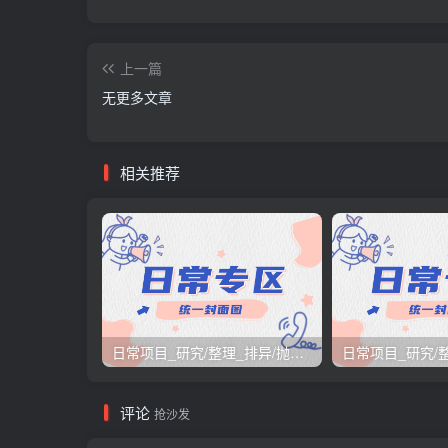
上一篇
无更多文章
相关推荐
日常项目_研究/整理_排异/抛弃汇总[26.3.15-3.21整理]
评论
抢沙发