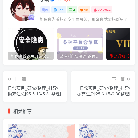
9
311
4
13
22.7W+
如果你为着错过夕阳而哭泣，那么你就要错群星了
如何有效避免开盒及开盒流程
放单/任务/接码/返佣/平台/合集
重要通知【必看
上一篇
下一篇
日常项目_研究/整理_排异/
日常项目_研究/整理_排异/
抛弃汇总[25.5.16-5.31整理]
抛弃汇总[25.6.15-6.30整理]
相关推荐