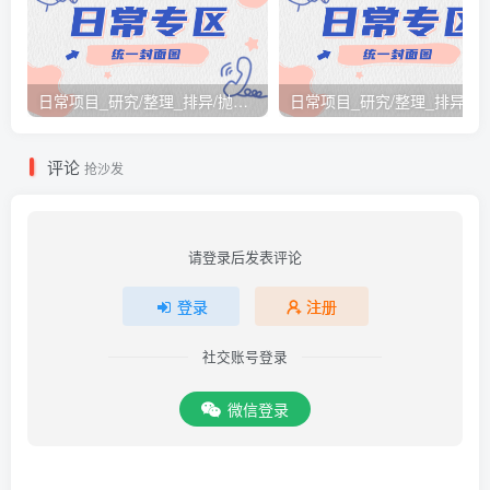
日常项目_研究/整理_排异/抛弃汇总[26.3.15-3.21整理]
日常项目_研究/整理_排
评论
抢沙发
请登录后发表评论
登录
注册
社交账号登录
微信登录