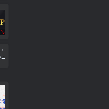
【必看】
小迪逆向破解工具包_V1.5 PC绿色版
免费撸纸群_运营渠道+盈利思路
篇
以上