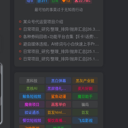
9
311
4
13
22.7W+
最可怕的事莫过于无知而行动
某众号代运营项目介绍
日常项目_研究/整理_排异/抛弃汇总[26.3.15-3.21整理]
各种券码回收+功能平台合集【E卡\话费\快递\肯德基】
避自媒体违规，AI修词与小白快速上手Prompt
日常项目_研究/整理_排异/抛弃汇总[25.12.1-12.12整理]
日常项目_研究/整理_排异/抛弃汇总[25.11.1-11.30整理]
黑科技
黑白弹幕
黑灰产业链
黑核AI
黑屏撸礼物撸门票
麦片好剧
鲸鱼短视频
鲨鱼动漫
魔豆助手
魔兽项目
高客单价
骗局
验证通杀
首发html小霸王游戏网站搭建项目
首发
餐饮短视频
餐饮直播引流
飞瓜影视