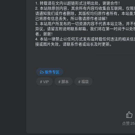
1. 转载请在文内以超链形式注明出处，谢谢合作！
2. 本站除原创内容，其余所有内容均收集自互联网，仅
请通知我们或作者删除，其版权均归原作者所有，本站虽
已将原有信息丢失，所以敬请原作者谅解！
3. 本站用户所发布的一切资源内容不代表本站立场，并
异议，请留言附说明联系邮箱，我们将在第一时间予以处
者，谢谢！
4. 本站一律禁止以任何方式发布或转载任何违法的相关
接或图片失效，请联系作者或站长及时更新。
软件专区
# VIP
# 脚本
# 福袋
点赞
25