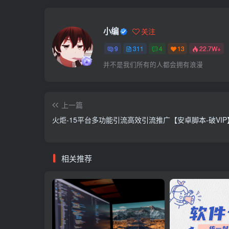
小编
关注
9
311
4
13
22.7W+
并不是我们所有的人都会拥有浪漫
上一篇
火炬-15平台多功能引流高效引流推广【安卓脚本-破VIP
相关推荐