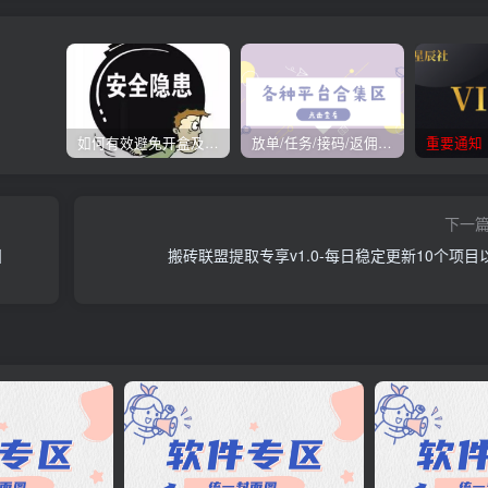
如何有效避免开盒及开盒流程
放单/任务/接码/返佣/平台/合集
重要通知
下一
】
搬砖联盟提取专享v1.0-每日稳定更新10个项目