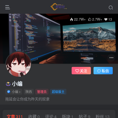
22.7W+
2.7W+
13
关注
私信
小编
小编
陕西
管理员
超级版主
拖延会让你成为昨天的奴隶
文章
311
收藏
0
评论
4
版块
1
帖子
9
粉丝
13