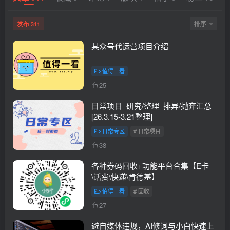
发布
排序
311
某众号代运营项目介绍
值得一看
25
日常项目_研究/整理_排异/抛弃汇总
[26.3.15-3.21整理]
日常专区
# 日常项目
38
各种券码回收+功能平台合集【E卡
\话费\快递\肯德基】
值得一看
# 回收
27
避自媒体违规，AI修词与小白快速上