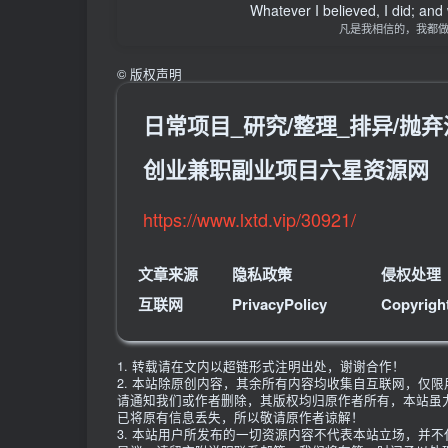
Whatever I believed, I did; and
凡是我相信的，我都
©
版权声明
日常项目_研究/整理_排异/抛弃汇总
创业兼职副业项目六星资源网
https://www.lxtd.vip/30921/
文章来源
隐私政策
侵权处理
互联网
PrivacyPolicy
Copyrigh
1. 转载请在文内以超链形式注明出处，谢谢合作！
2. 本站除原创内容，其余所有内容均收集自互联网，仅
请通知我们或作者删除，其版权均归原作者所有，本站虽
已将原有信息丢失，所以敬请原作者谅解！
3. 本站用户所发布的一切资源内容不代表本站立场，并