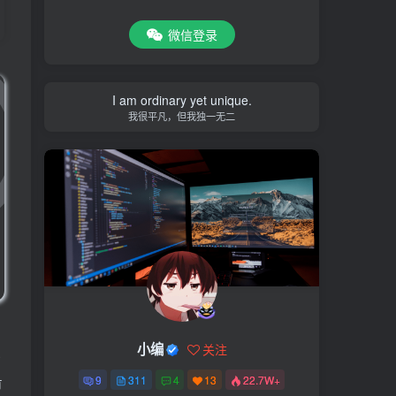
微信登录
I am ordinary yet unique.
我很平凡，但我独一无二
，
小编
关注
或
9
311
4
13
22.7W+
有