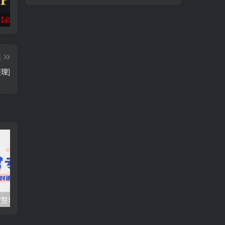
【必看】
抖音/微信/福袋脚本合集
小迪逆向破解工具包_V1.5 PC绿色版
篇
整理]
日常项目_研究/整理_排异/抛弃汇总[25.10.16-10.31整理]
日常项目_研究/整理_排异/抛弃汇总[25.10.1-10.15整理]