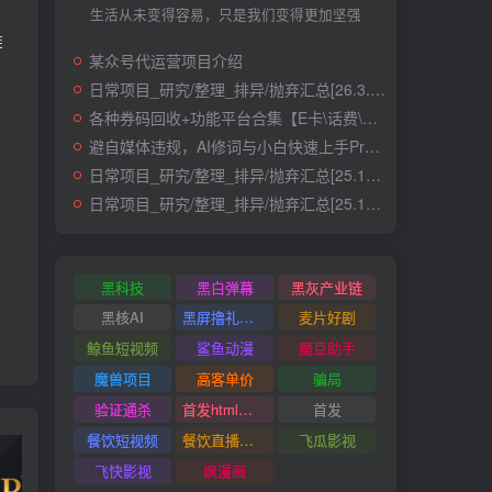
生活从未变得容易，只是我们变得更加坚强
链
某众号代运营项目介绍
日常项目_研究/整理_排异/抛弃汇总[26.3.15-3.21整理]
各种券码回收+功能平台合集【E卡\话费\快递\肯德基】
避自媒体违规，AI修词与小白快速上手Prompt
日常项目_研究/整理_排异/抛弃汇总[25.12.1-12.12整理]
日常项目_研究/整理_排异/抛弃汇总[25.11.1-11.30整理]
黑科技
黑白弹幕
黑灰产业链
黑核AI
黑屏撸礼物撸门票
麦片好剧
鲸鱼短视频
鲨鱼动漫
魔豆助手
魔兽项目
高客单价
骗局
验证通杀
首发html小霸王游戏网站搭建项目
首发
餐饮短视频
餐饮直播引流
飞瓜影视
飞快影视
飒漫画