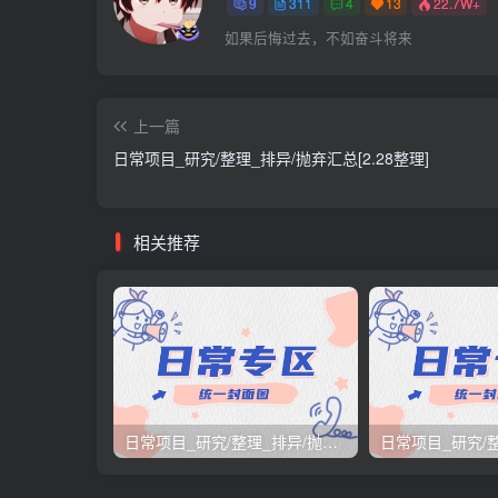
9
311
4
13
22.7W+
如果后悔过去，不如奋斗将来
上一篇
日常项目_研究/整理_排异/抛弃汇总[2.28整理]
相关推荐
日常项目_研究/整理_排异/抛弃汇总[26.3.15-3.21整理]