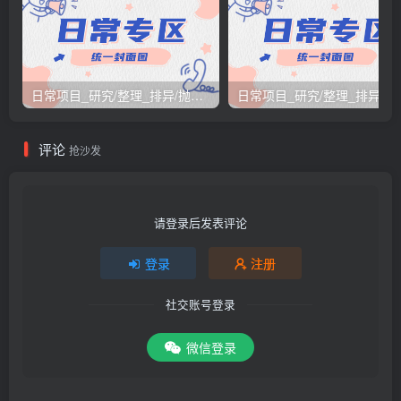
日常项目_研究/整理_排异/抛弃汇总[26.3.15-3.21整理]
日常项目_研究/整理_排
评论
抢沙发
请登录后发表评论
登录
注册
社交账号登录
微信登录