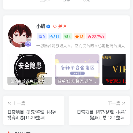
小编
关注
9
311
4
13
22.7W+
一切痛苦能够毁灭人，然而受苦的人也能把痛苦消灭
如何有效避免开盒及开盒流程
放单/任务/接码/返佣/平台/合集
重要通知【必看
上一篇
下一篇
日常项目_研究/整理_排异/
日常项目_研究/整理_排异/
抛弃汇总[11.29整理]
抛弃汇总[12.1整理]