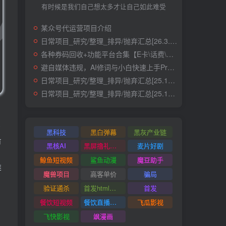
有时候是我们自己想太多才让自己如此难受
某众号代运营项目介绍
日常项目_研究/整理_排异/抛弃汇总[26.3.15-3.21整理]
各种券码回收+功能平台合集【E卡\话费\快递\肯德基】
避自媒体违规，AI修词与小白快速上手Prompt
日常项目_研究/整理_排异/抛弃汇总[25.12.1-12.12整理]
日常项目_研究/整理_排异/抛弃汇总[25.11.1-11.30整理]
，
或
黑科技
黑白弹幕
黑灰产业链
有
黑核AI
黑屏撸礼物撸门票
麦片好剧
鲸鱼短视频
鲨鱼动漫
魔豆助手
链
魔兽项目
高客单价
骗局
验证通杀
首发html小霸王游戏网站搭建项目
首发
餐饮短视频
餐饮直播引流
飞瓜影视
飞快影视
飒漫画