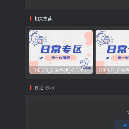
相关推荐
日常项目_研究/整理_排异/抛弃汇总[26.3.15-3.21整理]
评论
抢沙发