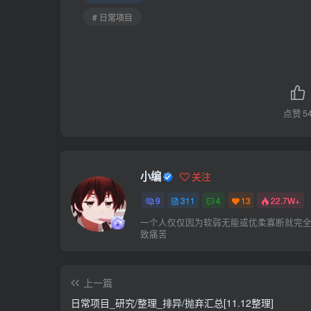
# 日常项目
点赞
5
小编
关注
9
311
4
13
22.7W+
一个人仅仅因为软弱无能或优柔寡断就完
致痛苦
上一篇
日常项目_研究/整理_排异/抛弃汇总[11.12整理]