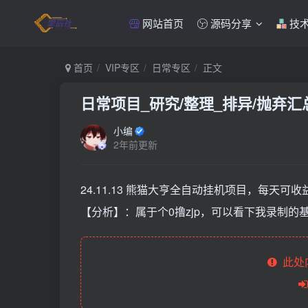
网站首页
源码分享
技
首页
VIP专区
日常专区
正文
日常项目_研究/整理_排异/抛弃汇总[
小编
2年前更新
24.11.13 熊猫大亨全自动挂机项目，每天可收
【分析】：属于个0撸zjp，可以看下我录制的
此处