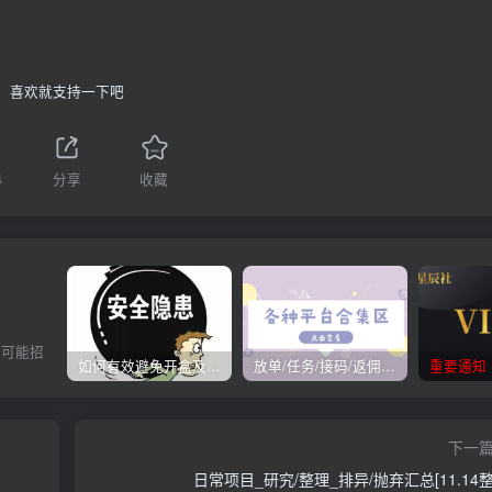
喜欢就支持一下吧
4
分享
收藏
全可能招
如何有效避免开盒及开盒流程
放单/任务/接码/返佣/平台/合集
重要通知
下一
日常项目_研究/整理_排异/抛弃汇总[11.14整