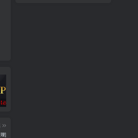
【必看】
抖音/微信/福袋脚本合集
小迪逆向破解工具包_V1.5 PC绿色版
篇
理]