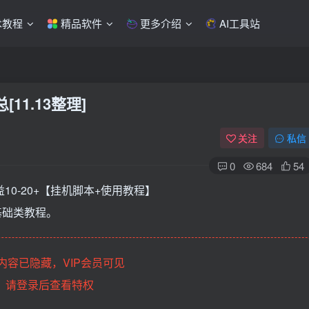
术教程
精品软件
更多介绍
AI工具站
11.13整理]
关注
私信
0
684
54
益10-20+【挂机脚本+使用教程】
基础类教程。
内容已隐藏，VIP会员可见
请登录后查看特权