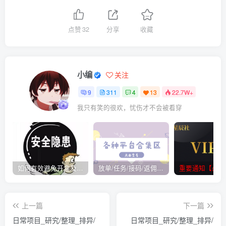
点赞
32
分享
收藏
小编
关注
9
311
4
13
22.7W+
我只有笑的很欢，忧伤才不会被看穿
如何有效避免开盒及开盒流程
放单/任务/接码/返佣/平台/合集
重要通知【必看
上一篇
下一篇
日常项目_研究/整理_排异/
日常项目_研究/整理_排异/