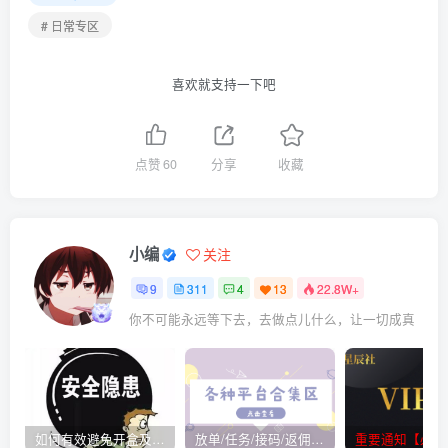
# 日常专区
喜欢就支持一下吧
点赞
60
分享
收藏
小编
关注
9
311
4
13
22.8W+
你不可能永远等下去，去做点儿什么，让一切成真
如何有效避免开盒及开盒流程
放单/任务/接码/返佣/平台/合集
重要通知【必看