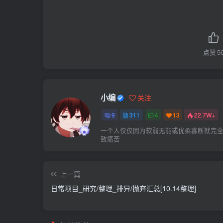
点赞
5
小编
关注
9
311
4
13
22.7W+
一个人仅仅因为软弱无能或优柔寡断就完
致痛苦
上一篇
日常项目_研究/整理_排异/抛弃汇总[10.14整理]