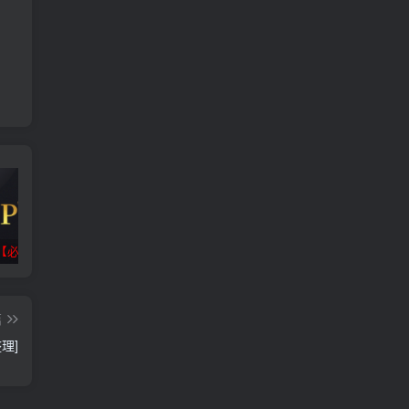
【必看】
抖音/微信/福袋脚本合集
小迪逆向破解工具包_V1.5 PC绿色版
篇
理]