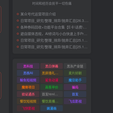
时间和经历会抚平一切伤痛
某众号代运营项目介绍
日常项目_研究/整理_排异/抛弃汇总[26.3.15-3.21整理]
各种券码回收+功能平台合集【E卡\话费\快递\肯德基】
避自媒体违规，AI修词与小白快速上手Prompt
日常项目_研究/整理_排异/抛弃汇总[25.12.1-12.12整理]
日常项目_研究/整理_排异/抛弃汇总[25.11.1-11.30整理]
黑科技
黑白弹幕
黑灰产业链
黑核AI
黑屏撸礼物撸门票
麦片好剧
鲸鱼短视频
鲨鱼动漫
魔豆助手
魔兽项目
高客单价
骗局
验证通杀
首发html小霸王游戏网站搭建项目
首发
餐饮短视频
餐饮直播引流
飞瓜影视
飞快影视
飒漫画