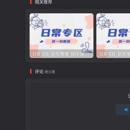
相关推荐
日常项目_研究/整理_排异/抛弃汇总[26.3.15-3.21整理]
评论
抢沙发