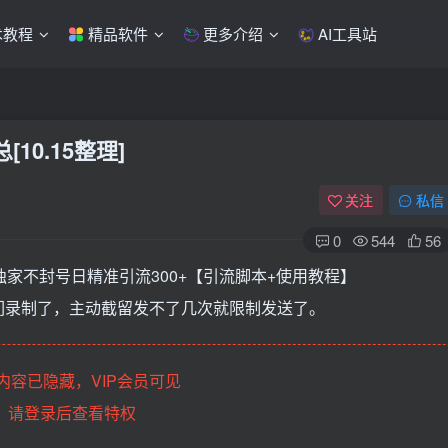
术教程
精品软件
更多介绍
AI工具站
10.15整理]
关注
私信
0
544
56
，独家不封号日精准引流300+【引流脚本+使用教程】
们录制了，主动截留发不了几次就限制发送了。
内容已隐藏，VIP会员可见
请登录后查看特权