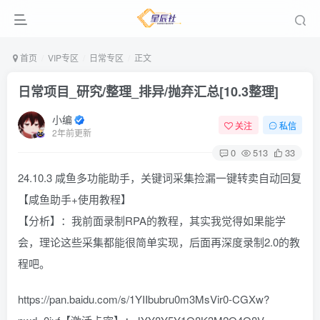
首页
VIP专区
日常专区
正文
日常项目_研究/整理_排异/抛弃汇总[10.3整理]
小编
关注
私信
2年前更新
0
513
33
24.10.3 咸鱼多功能助手，关键词采集捡漏一键转卖自动回复
【咸鱼助手+使用教程】
【分析】：我前面录制RPA的教程，其实我觉得如果能学
会，理论这些采集都能很简单实现，后面再深度录制2.0的教
程吧。
https://pan.baidu.com/s/1YIIbubru0m3MsVir0-CGXw?