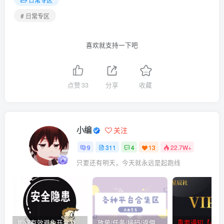
# 日常专区
喜欢就支持一下吧
点赞
33
分享
收藏
小编
关注
9
311
4
13
22.7W+
只要还有明天，今天就永远是起跑线
如何有效避免开盒及开盒流程
放单/任务/接码/返佣/平台/合集
重要通知【必看