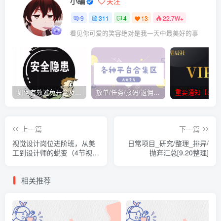
小编
关注
9
311
4
13
22.7W+
看见你可爱的笑容绝对是我一天中最美好的事
如何有效避免开盒及开盒流程
放单/任务/接码/返佣/平台/合集
重要通知【必看
上一篇
下一篇
视觉设计岗位进阶班，从美
日常项目_研究/整理_排异/
工到设计师的蜕变（4节视频
抛弃汇总[9.20整理]
课程）
相关推荐