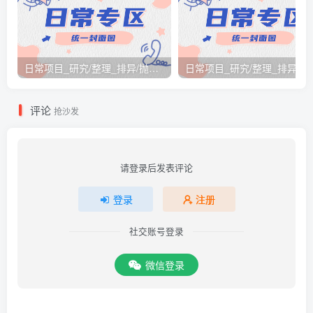
日常项目_研究/整理_排异/抛弃汇总[26.3.15-3.21整理]
日常项目_研究/整理_排
评论
抢沙发
请登录后发表评论
登录
注册
社交账号登录
微信登录