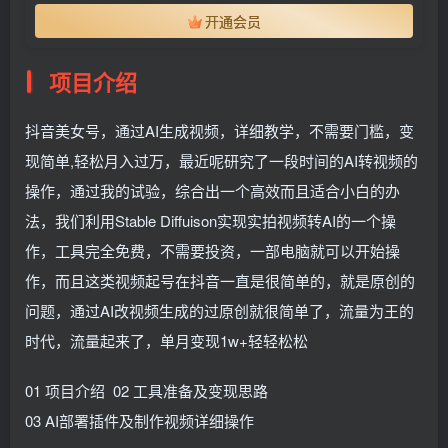
开通会员
项目介绍
抖音美女号，通过AI生成视频，详细教学，不需要门槛，变
现简单,轻松月入过万，最近呢研究了一段时间的AI转视频的
操作，通过我的试验，综合出一个高效而且适合小白的办
法，我们利用Stable Diffuison实现实拍视频转AI的一个操
作，工具完全免费，不需要投资，一部电脑就可以开始操
作，而且这类视频起号在抖音一直是很简单的，就是原创的
问题，通过AI改视频生成的过原创就很简单了，流量为王的
时代，流量起来了，单月变现1w+轻轻松松
01 项目介绍 02 工具准备及变现思路
03 AI部署插件及制作视频详细操作