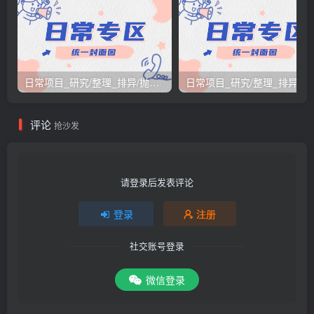
日常项目_研究/整理_排异/抛弃汇总[26.3.15-3.21整理]
日常项目_研究/整理_排
评论
抢沙发
请登录后发表评论
登录
注册
社交账号登录
微信登录