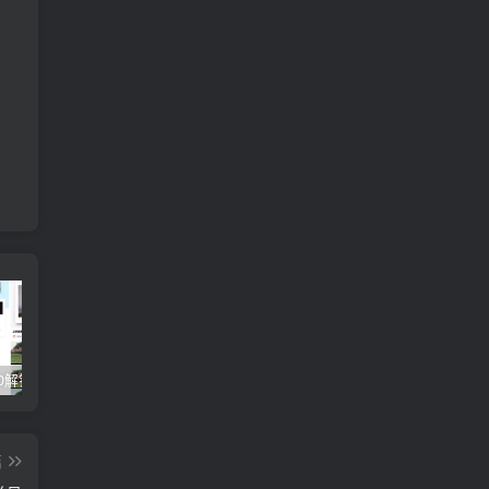
醒图v9.2.0解锁VIP版_滤镜、模板免费使用
视觉设计岗位进阶班，从美工到设计师的蜕变（4节视频课程）
爽歪歪–?
篇