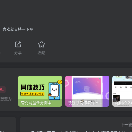
喜欢就支持一下吧
5
分享
收藏
W+
梦想变为
夸克网盘任务脚本
快视频制作软件 v1.1.1安卓版
下一