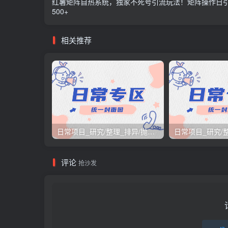
红薯矩阵自热系统，独家不死号引流玩法！矩阵操作日
500+
相关推荐
日常项目_研究/整理_排异/抛弃汇总[26.3.15-3.21整理]
评论
抢沙发