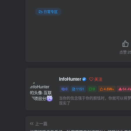
日常专区
点赞
2
InfoHunter
关注
0
1151
0
4.6W+
64.4
当你的信念强于你的胆怯时，你就可以将
现实了
上一篇