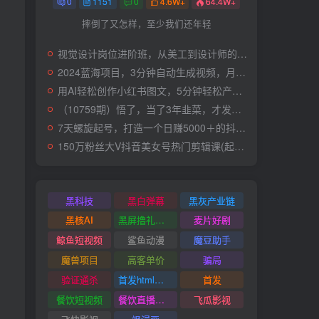
0
1151
0
4.6W+
64.4W+
摔倒了又怎样，至少我们还年轻
视觉设计岗位进阶班，从美工到设计师的蜕变（4节视频课程）
2024蓝海项目，3分钟自动生成视频，月入过万
用AI轻松创作小红书图文，5分钟轻松产出300条小红书爆款笔记！
（10759期）悟了，当了3年韭菜，才发现网赚圈年赚100万的核心是卖项目，含泪分享！
7天螺旋起号，打造一个日赚5000＋的抖音壁纸号（价值688）
150万粉丝大V抖音美女号热门剪辑课(起号 过原创 素材来源 无人直播 变现)
黑科技
黑白弹幕
黑灰产业链
黑核AI
黑屏撸礼物撸门票
麦片好剧
鲸鱼短视频
鲨鱼动漫
魔豆助手
魔兽项目
高客单价
骗局
验证通杀
首发html小霸王游戏网站搭建项目
首发
餐饮短视频
餐饮直播引流
飞瓜影视