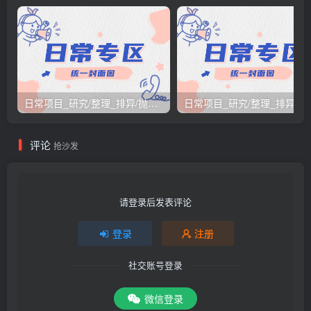
日常项目_研究/整理_排异/抛弃汇总[26.3.15-3.21整理]
日常项目_研究/整理_排
评论
抢沙发
请登录后发表评论
登录
注册
社交账号登录
微信登录