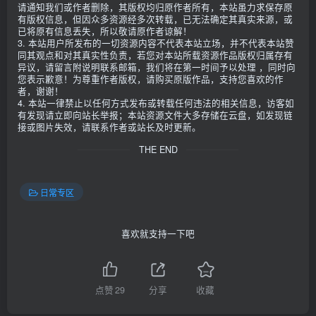
请通知我们或作者删除，其版权均归原作者所有，本站虽力求保存原
有版权信息，但因众多资源经多次转载，已无法确定其真实来源，或
已将原有信息丢失，所以敬请原作者谅解！
3. 本站用户所发布的一切资源内容不代表本站立场，并不代表本站赞
同其观点和对其真实性负责，若您对本站所载资源作品版权归属存有
异议，请留言附说明联系邮箱，我们将在第一时间予以处理 ，同时向
您表示歉意！为尊重作者版权，请购买原版作品，支持您喜欢的作
者，谢谢！
4. 本站一律禁止以任何方式发布或转载任何违法的相关信息，访客如
有发现请立即向站长举报；本站资源文件大多存储在云盘，如发现链
接或图片失效，请联系作者或站长及时更新。
THE END
日常专区
喜欢就支持一下吧
点赞
29
分享
收藏