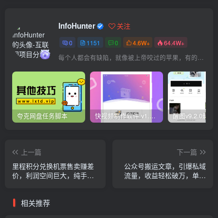
InfoHunter
关注
0
1151
0
4.6W+
64.4W+
每个人都会有缺陷，就像被上帝咬过的苹果，有的人缺陷比较大，正是因为上帝特别喜欢他的芬芳
夸克网盘任务脚本
快视频制作软件 v1.1.1安卓版
上一篇
下一篇
里程积分兑换机票售卖赚差
公众号搬运文章，引爆私域
价，利润空间巨大，纯手机
流量，收益轻松破万，单日
操作，小白兼职月入10万+
变现四位数
相关推荐