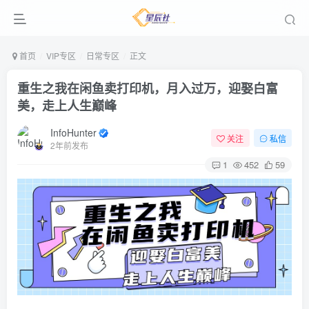
首页
VIP专区
日常专区
正文
重生之我在闲鱼卖打印机，月入过万，迎娶白富
美，走上人生巅峰
InfoHunter
关注
私信
2年前发布
1
452
59