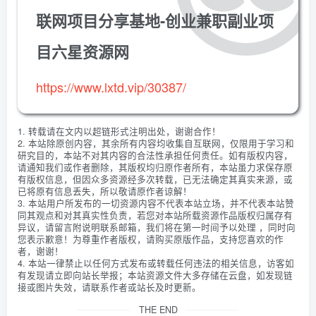
联网项目分享基地-创业兼职副业项
目六星资源网
https://www.lxtd.vip/30387/
1. 转载请在文内以超链形式注明出处，谢谢合作！
2. 本站除原创内容，其余所有内容均收集自互联网，仅限用于学习和
研究目的，本站不对其内容的合法性承担任何责任。如有版权内容，
请通知我们或作者删除，其版权均归原作者所有，本站虽力求保存原
有版权信息，但因众多资源经多次转载，已无法确定其真实来源，或
已将原有信息丢失，所以敬请原作者谅解！
3. 本站用户所发布的一切资源内容不代表本站立场，并不代表本站赞
同其观点和对其真实性负责，若您对本站所载资源作品版权归属存有
异议，请留言附说明联系邮箱，我们将在第一时间予以处理 ，同时向
您表示歉意！为尊重作者版权，请购买原版作品，支持您喜欢的作
者，谢谢！
4. 本站一律禁止以任何方式发布或转载任何违法的相关信息，访客如
有发现请立即向站长举报；本站资源文件大多存储在云盘，如发现链
接或图片失效，请联系作者或站长及时更新。
THE END