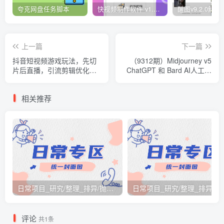
夸克网盘任务脚本
快视频制作软件 v1.1.1安卓版
上一篇
下一篇
抖音短视频游戏玩法，先切
（9312期）Midjourney v5
片后直播，引流剪辑优化，
ChatGPT 和 Bard AI人工智
带游戏资源
能人像摄影大师班-15节-中
英字幕
相关推荐
日常项目_研究/整理_排异/抛弃汇总[26.3.15-3.21整理]
日常项目_研究/整理_排
评论
共1条