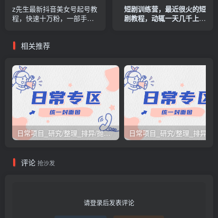
z先生最新抖音美女号起号教
短剧训练营，最近很火的短
程，快速十万粉，一部手机
剧教程，动辄一天几千上万
就可以操作！
的收入
相关推荐
日常项目_研究/整理_排异/抛弃汇总[26.3.15-3.21整理]
日常项目_研究/整理_排
评论
抢沙发
请登录后发表评论