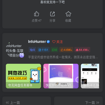
喜欢就支持一下吧
点赞
47
分享
收藏
InfoHunter
关注
0
1151
0
4.6W+
64.4W+
平富足的盛世徒然养成一批懦夫，困苦永远是坚强之母
夸克网盘任务脚本
快视频制作软件 v1.1.1安卓版
上一篇
下一篇