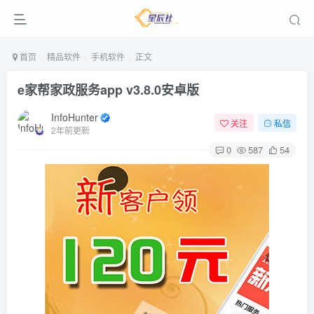
首页
精品软件
手机软件
正文
e家帮家政服务app v3.8.0安卓版
InfoHunter
关注
私信
2年前更新
0
587
54