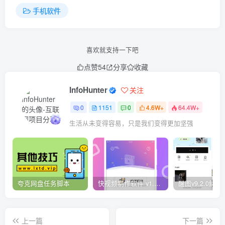
手机软件
喜欢就支持一下吧
点赞
54
分享
收藏
InfoHunter
关注
0
1151
0
4.6W+
64.4W+
生活从未变得容易，只是我们变得更加坚强
夸克网盘任务脚本
快视频制作软件 v1.1.1安卓版
上一篇
下一篇