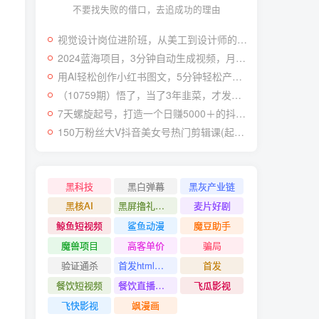
不要找失败的借口，去追成功的理由
视觉设计岗位进阶班，从美工到设计师的蜕变（4节视频课程）
2024蓝海项目，3分钟自动生成视频，月入过万
用AI轻松创作小红书图文，5分钟轻松产出300条小红书爆款笔记！
（10759期）悟了，当了3年韭菜，才发现网赚圈年赚100万的核心是卖项目，含泪分享！
7天螺旋起号，打造一个日赚5000＋的抖音壁纸号（价值688）
150万粉丝大V抖音美女号热门剪辑课(起号 过原创 素材来源 无人直播 变现)
黑科技
黑白弹幕
黑灰产业链
黑核AI
黑屏撸礼物撸门票
麦片好剧
鲸鱼短视频
鲨鱼动漫
魔豆助手
魔兽项目
高客单价
骗局
验证通杀
首发html小霸王游戏网站搭建项目
首发
餐饮短视频
餐饮直播引流
飞瓜影视
飞快影视
飒漫画